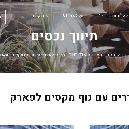
להשקעות נדל"ן
על ALTOS
צור קשר
ח
תיווך נכסים
בית
>
תיווך נכסים
> GINDI TLV - למכירה 4 חדרים עם נוף מקסים לפארק