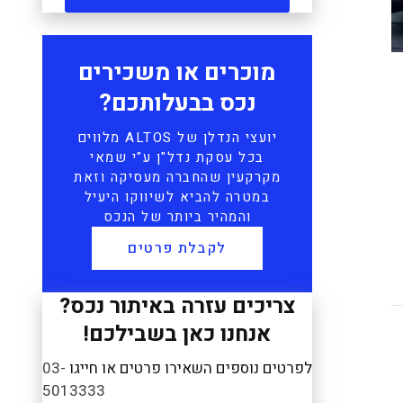
מוכרים או משכירים
נכס בבעלותכם?
יועצי הנדלן של ALTOS מלווים
בכל עסקת נדל"ן ע"י שמאי
מקרקעין שהחברה מעסיקה וזאת
במטרה להביא לשיווקו היעיל
והמהיר ביותר של הנכס
לקבלת פרטים
צריכים עזרה באיתור נכס?
אנחנו כאן בשבילכם!
לפרטים נוספים השאירו פרטים או חייגו
03-
5013333