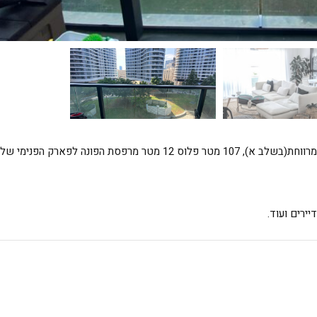
בפרויקט השוק הסיטונאי, למכירה 4 חדרים מרווחת(בשלב א), 107 מטר פלוס 12 מטר מרפסת הפונה לפארק הפנימי של
יירים ועוד.