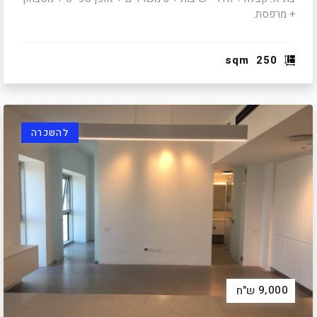
+ מרפסת.
sqm
250
להשכרה
9,000
ש"ח