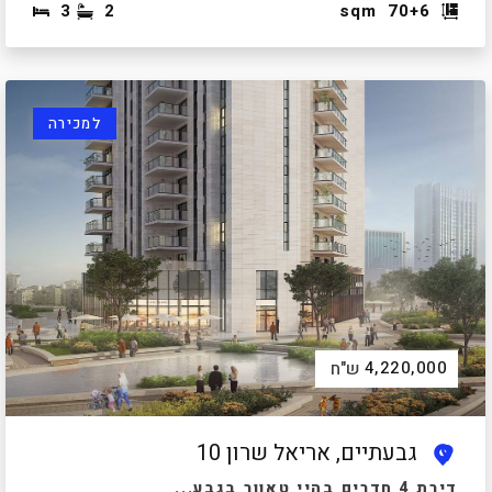
3
2
sqm
70+6
למכירה
4,220,000
ש"ח
גבעתיים, אריאל שרון 10
דירת 4 חדרים בהיי טאוור בגבע...