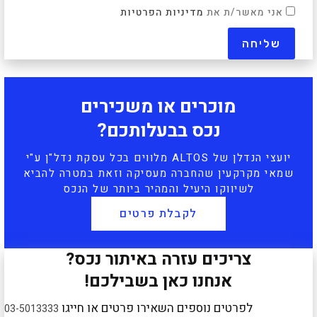
אני מאשר/ת את
מדיניות הפרטיות
מוכרים או משכירים
נכס בבעלותכם?
יועצי הנדלן של ALTOS מלווים בכל עסקת נדל"ן ע"י
שמאי מקרקעין שהחברה מעסיקה וזאת במטרה להביא
לשיווקו היעיל והמהיר ביותר של הנכס
לקבלת פרטים
צריכים עזרה באיתור נכס?
אנחנו כאן בשבילכם!
לפרטים נוספים השאירו פרטים או חייגו
03-5013333