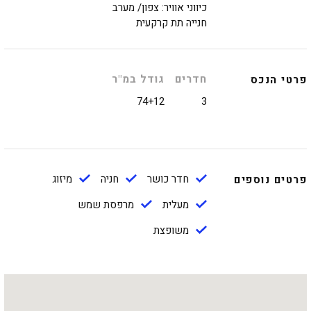
כיווני אוויר: צפון/ מערב
חנייה תת קרקעית
חדרים
גודל במ"ר
פרטי הנכס
74+12
3
חדר כושר
חניה
מיזוג
פרטים נוספים
מעלית
מרפסת שמש
משופצת