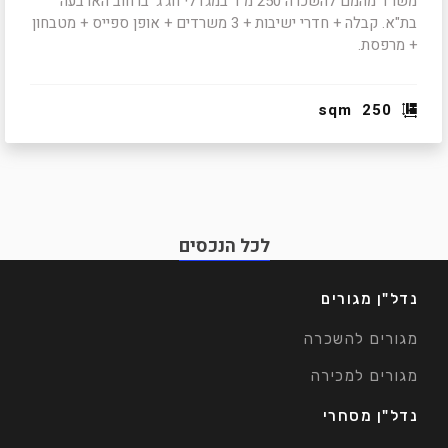
משרד מהמם להשכרה 250 מ"ר במגדלי חג'ג' ברחוב הארבעה
בת"א. קבלה + חדרי ישיבות + 3 משרדים + אופן ספייס + מטבחון
+ מרפסת.
sqm
250
לכל הנכסים
נדל"ן מגורים
מגורים להשכרה
מגורים למכירה
נדל"ן מסחרי