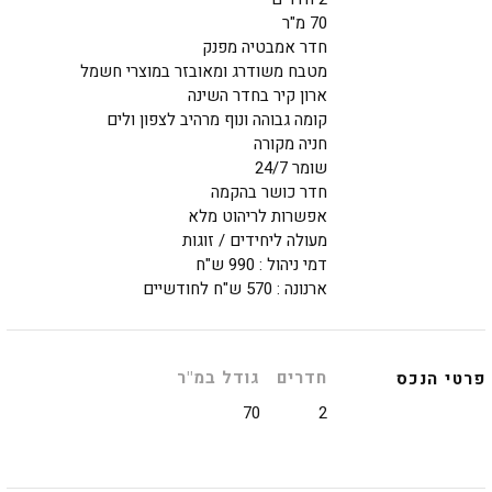
70 מ"ר
חדר אמבטיה מפנק
מטבח משודרג ומאובזר במוצרי חשמל
ארון קיר בחדר השינה
קומה גבוהה ונוף מרהיב לצפון ולים
חניה מקורה
שומר 24/7
חדר כושר בהקמה
אפשרות לריהוט מלא
מעולה ליחידים / זוגות
דמי ניהול : 990 ש"ח
ארנונה : 570 ש"ח לחודשיים
חדרים
גודל במ"ר
פרטי הנכס
70
2