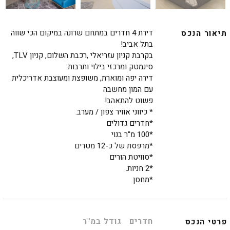
דירת 4 חדרים במתחם שרונה במיקום הכי שווה
תיאור הנכס
בתל אביב!
בקרבת קניון עזריאלי ,רכבת השלום, קניון TLV,
סינמטק ומרכזי בילוי ותרבות.
דירה יפה ו
מוארת, משופצת ומעוצבת אדריכלית
עם המון מחשבה
פשוט להתאהב!
* כיווני אוויר צפון / מערב.
*חדרים גדולים
*100 מ"ר בנוי
*מרפסת של כ-12 מטרים
*סוויטת הורים
*2 חניות.
*מחסן
חדרים
גודל במ"ר
פרטי הנכס