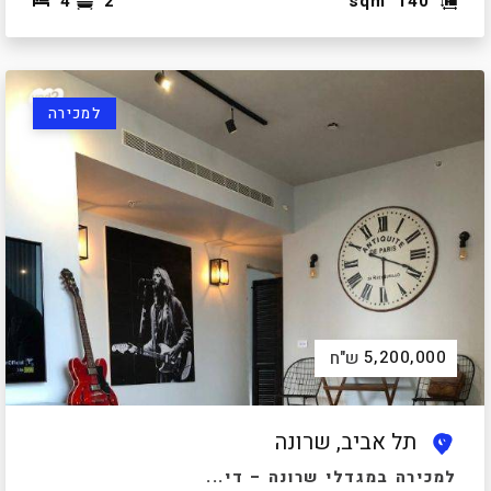
4
2
sqm
140
למכירה
5,200,000
ש"ח
תל אביב, שרונה
למכירה במגדלי שרונה – די...