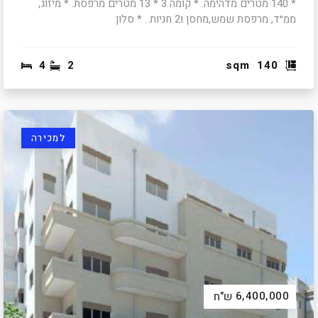
* 140 מטרים מדהימה. * קומה 3 * 13 מטרים מרפסת. * מיזוג,
ממ״ד, מרפסת שמש,מחסן ו2 חניות . * סלון
4
2
sqm
140
למכירה
6,400,000
ש"ח