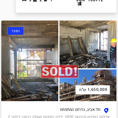
3
2
1
sqm
100+12
נמכר
1,650,000
ש"ח
תל אביב, הדרום המתפתח
אכלוס בחודש פברואר 2020, דירה במיקום מעולה ברחוב צ'לנוב 2