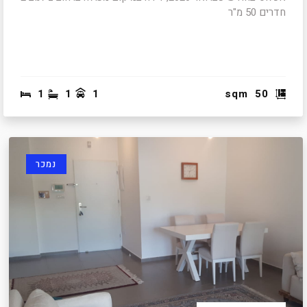
חדרים 50 מ"ר
1
1
1
sqm
50
נמכר