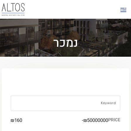
נמכר
FIND YOUR PLACE
₪
160
-
₪
50000000
PRICE