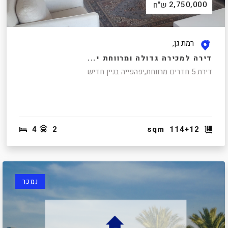
2,750,000
ש"ח
רמת גן,
דירה למכירה גדולה ומרווחת י...
דירת 5 חדרים מרווחת,יפהפייה בניין חדיש
4
2
sqm
114+12
נמכר