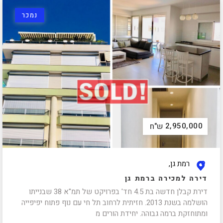
נמכר
2,950,000
ש"ח
רמת גן,
דירה למכירה ברמת גן
דירת קבלן חדשה בת 4.5 חד' בפרויקט של תמ"א 38 שבנייתו
הושלמה בשנת 2013. חזיתית לרחוב תל חי עם נוף פתוח יפיפייה
ומתוחזקת ברמה גבוהה. יחידת הורים מ