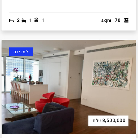
2
1
1
sqm
70
למכירה
8,500,000
ש"ח