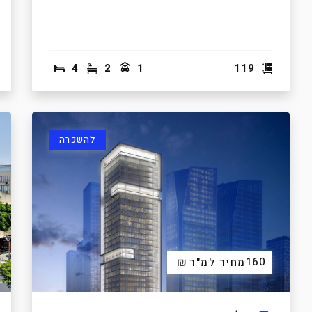
4
2
1
119
להשכרה
₪
160
מחיר למ"ר