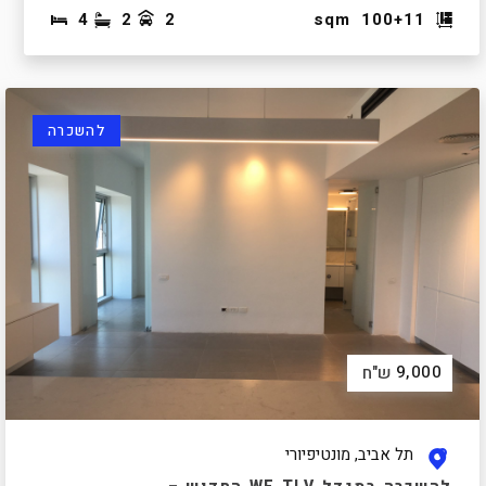
4
2
2
sqm
100+11
להשכרה
9,000
ש"ח
תל אביב, מונטיפיורי