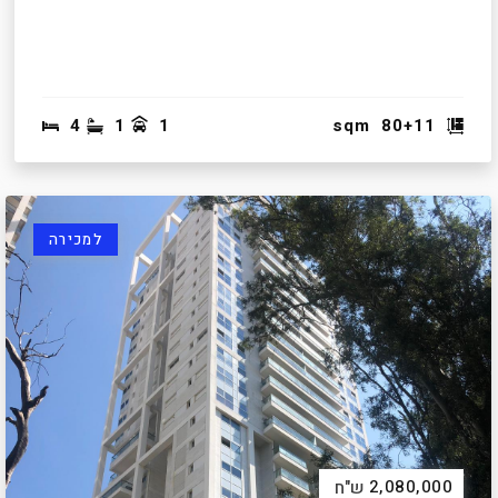
4
1
1
sqm
80+11
למכירה
2,080,000
ש"ח