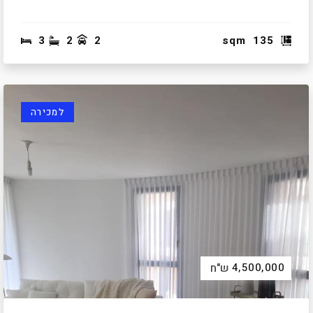
3
2
2
sqm
135
למכירה
4,500,000
ש"ח