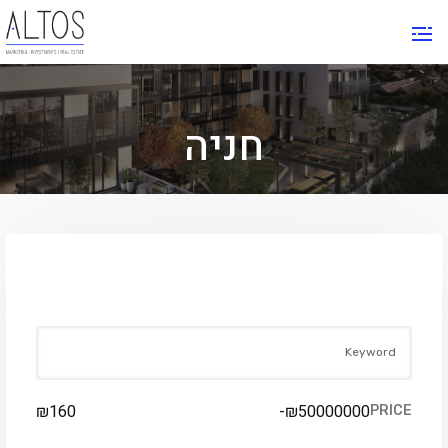
חניה
FIND YOUR PLACE
₪
160
-
₪
50000000
PRICE