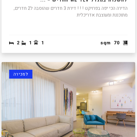
להשכרה במגדל WE TLV החדיש – ...
הדירה הכי יפה בפרויקט ! ! ! דירת 3 חדרים שהוסבה ל2 חדרים,
מתוכננת ומעוצבת אדריכלית
2
1
1
sqm
70
למכירה