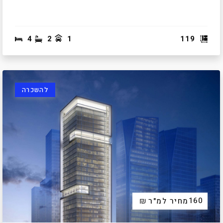
4
2
1
119
להשכרה
₪
160
מחיר למ"ר