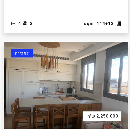
4
2
sqm
114+12
למכירה
2,250,000
ש"ח