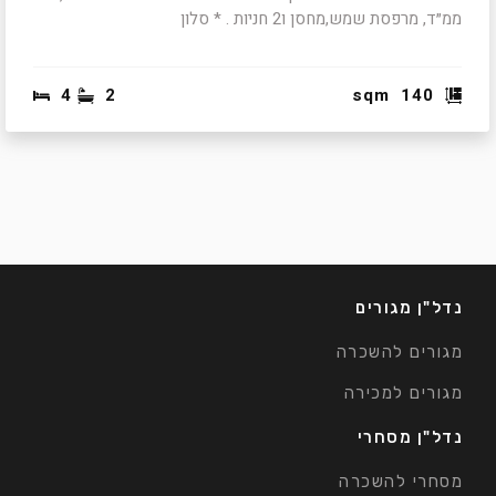
ממ״ד, מרפסת שמש,מחסן ו2 חניות . * סלון
4
2
sqm
140
נדל"ן מגורים
מגורים להשכרה
מגורים למכירה
נדל"ן מסחרי
מסחרי להשכרה